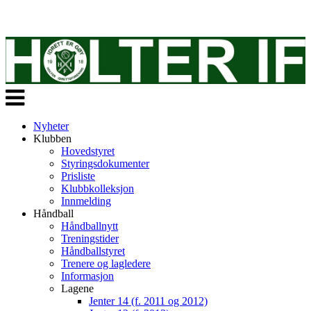
Veksle
navigasjon
Nyheter
Klubben
Hovedstyret
Styringsdokumenter
Prisliste
Klubbkolleksjon
Innmelding
Håndball
Håndballnytt
Treningstider
Håndballstyret
Trenere og lagledere
Informasjon
Lagene
Jenter 14 (f. 2011 og 2012)