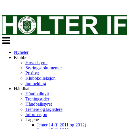
Veksle
navigasjon
Nyheter
Klubben
Hovedstyret
Styringsdokumenter
Prisliste
Klubbkolleksjon
Innmelding
Håndball
Håndballnytt
Treningstider
Håndballstyret
Trenere og lagledere
Informasjon
Lagene
Jenter 14 (f. 2011 og 2012)